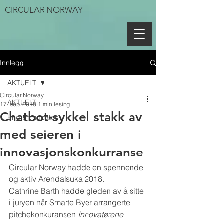
CIRCULAR NORWAY
Innlegg
AKTUELT
Circular Norway
AKTUELT
17. sep. 2018
1 min lesing
Chatbot-sykkel stakk av
English updates
med seieren i
innovasjonskonkurranse
Circular Norway hadde en spennende 
og aktiv Arendalsuka 2018.
Cathrine Barth hadde gleden av å sitte 
i juryen når Smarte Byer arrangerte 
pitchekonkuransen 
Innovatørene 