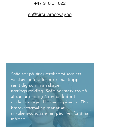
+47 918 61 822
eh@circularnorway.no
Sofie ser på sirkulærøknomi som ett
verktøy for å redusere klimautslipp
samtidig som man skaper
næringsutvikling. Sofie har sterk tro på
at samarbeid og åpenhet leder til
gode løsninger. Hun er inspirert av FNs
bærekraftsmål og mener at
sirkulærøkonomi er en pådriver for å nå
målene.
Sofie har en MSc i International
business and economics fra KU Leuven,