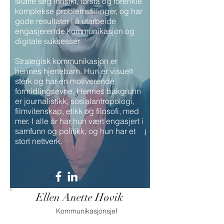
skaffe seg innsikt, forstå og forenkle
komplekse problemstillinger, og har
gode resultater i å utarbeide
engasjerende kommunikasjon og
digitale suksesser.
Strategisk kommunikasjon er
hennes hjertebarn. Hun er visuelt
sterk og har en motiverende
formidlingsevne. Hennes bakgrunn
er journalistikk, sosialantropologi,
filmvitenskap, etikk og filosofi, med
mer. I alle år har hun vært engasjert i
samfunn og politikk, og hun har et
stort nettverk.
Ellen Anette Høvik
Kommunikasjonsjef