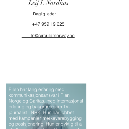
Leif I. Nordhus
Daglig leder
+47 959 19 625
ln@circularnorway.no
Ellen har lang erfaring med
kommunikasjonsansvar i Plan
Norge og Caritas, med internasjonal
erfaring og bakgrunn som TV-
journalist i NRK. Hun har jobbet
med kampanjer, merkevarebygging
og posisjonering. Hun er dyktig til å