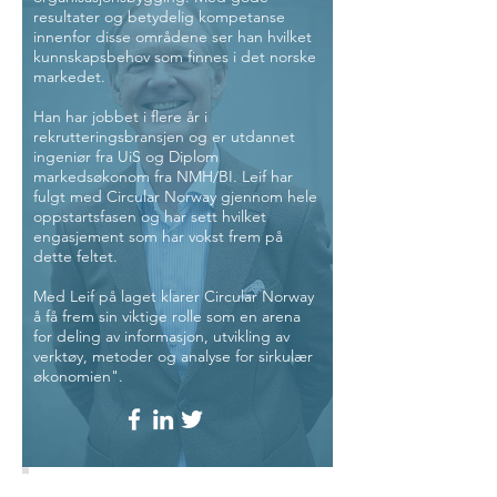
resultater og betydelig kompetanse
innenfor disse områdene ser han hvilket
kunnskapsbehov som finnes i det norske
markedet.
Han har jobbet i flere år i
rekrutteringsbransjen og er utdannet
ingeniør fra UiS og Diplom
markedsøkonom fra NMH/BI. Leif har
fulgt med Circular Norway gjennom hele
oppstartsfasen og har sett hvilket
engasjement som har vokst frem på
dette feltet.
Med Leif på laget klarer Circular Norway
å få frem sin viktige rolle som en arena
for deling av informasjon, utvikling av
verktøy, metoder og analyse for sirkulær
økonomien".