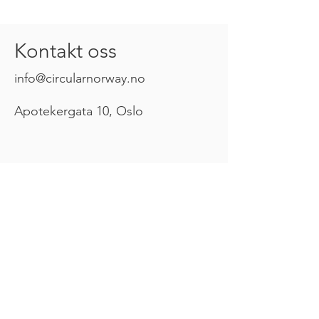
Kontakt oss
info@circularnorway.no
Apotekergata 10, Oslo
Er du tilknyttet en by-, forretnings- eller
likesinnet organisasjon som ønsker å
lære mer om hvordan du kan dra nytte
av eller spille en rolle i programmene