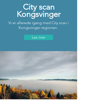
City scan
Kongsvinger
Vi er allerede igang med City scan i
Kongsvinger regionen.
Les mer