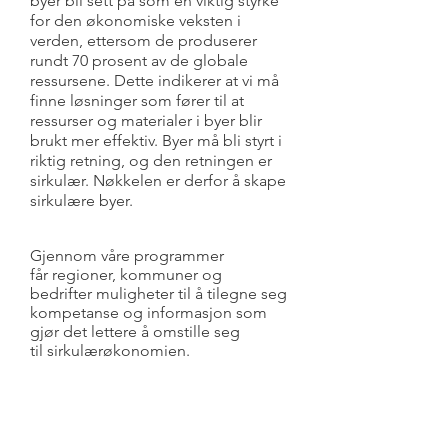
byer bli sett på som en viktig styrke
for den økonomiske veksten i
verden, ettersom de produserer
rundt 70 prosent av de globale
ressursene. Dette indikerer at vi må
finne løsninger som fører til at
ressurser og materialer i byer blir
brukt mer effektiv. Byer må bli styrt i
riktig retning, og den retningen er
sirkulær. Nøkkelen er derfor å skape
sirkulære byer.
Gjennom våre programmer
får regioner, kommuner og
bedrifter muligheter til å tilegne seg
kompetanse og informasjon som
gjør det lettere å omstille seg
til sirkulærøkonomien.