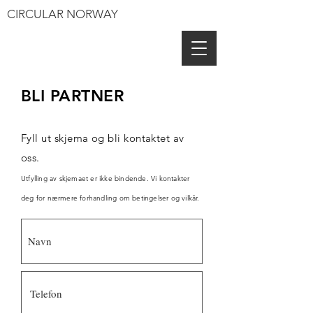
CIRCULAR NORWAY
BLI PARTNER ​
Fyll ut skjema og bli kontaktet av
oss.
Utfylling av skjemaet er ikke bindende. Vi kontakter
deg for nærmere forhandling om betingelser og vilkår.